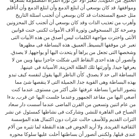
الخليج, من الكويت, لتعبر أولا عن ثورة المرأة المضمومة بشعرها
ومواقفها. قد كان بوسعي أن ابتلع الدمع وأن ابتلع الدمع وأن أتأقلم
مثل جميع المستجدات قد كان بوسعي أن أتجنب اسئلة التاريخ
وأهرب من تعذيب الذات وقد كان بوسعي أن أتجنب كل المحزونين
وصرخة كل المسحوقين وثورة آلاف الأموات لكننى خنت قوانين
الأنثى واخترت مواجهة الكلمات ليس أصدق من هذه الأبيات التى
تعبر عن موقفها البسيط, العميق, هذه البساطة فى مظهرها
وشخصها التى تجعل من يراها أو يتحدث اليها أو يواجهها, لا يصدق.
وأتصور أن هذه احدى النقاط التى شكلت حاجزا بينها وبين من لا
يعرفها جيدا, وأورثتها تلك الطلة الحزينة, الأسيانة فى عينيها,
البساطة الى حد لا يصدق. كأن الناظر اليها يقول لنفسه كيف تبدو
بهذه البساطة وهى القوية جدا, الجميلة التى لا ينقصها شئ مما
يتصور الناس! بساطة عرفتها على أكثر من مستوى, عندما كنت
أصغي اليها من مقاعد الجمهور وعندما جلست اليها عن قرب, بدءا
من عام اثنين وتسعين من القرن الماضى عندما أسست دار سعاد
الصباح فى القاهرة للنشر, وشاركت فى نشاطها كمسئول عن نشر
التراث القديم وللأسف حالت عثرات دون اكتمال هذه المؤسسة
الثقافية الفريدة, ولا أريد الخوض فى هذه النقطة لما تثيره من آلام
عندى قبلها, ولكننى أتصور أن بساطتها أحلت عليها سلوكا محوره