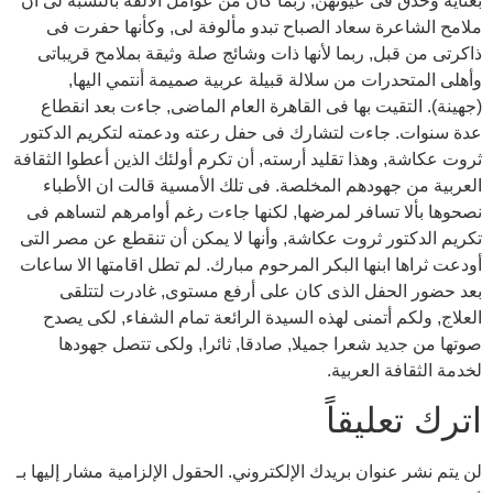
بعناية وحذق فى عيونهن, ربما كان من عوامل الألفة بالنسبة لى أن
ملامح الشاعرة سعاد الصباح تبدو مألوفة لى, وكأنها حفرت فى
ذاكرتى من قبل, ربما لأنها ذات وشائج صلة وثيقة بملامح قريباتى
وأهلى المتحدرات من سلالة قبيلة عربية صميمة أنتمي اليها,
(جهينة). التقيت بها فى القاهرة العام الماضى, جاءت بعد انقطاع
عدة سنوات. جاءت لتشارك فى حفل رعته ودعمته لتكريم الدكتور
ثروت عكاشة, وهذا تقليد أرسته, أن تكرم أولئك الذين أعطوا الثقافة
العربية من جهودهم المخلصة. فى تلك الأمسية قالت ان الأطباء
نصحوها بألا تسافر لمرضها, لكنها جاءت رغم أوامرهم لتساهم فى
تكريم الدكتور ثروت عكاشة, وأنها لا يمكن أن تنقطع عن مصر التى
أودعت ثراها ابنها البكر المرحوم مبارك. لم تطل اقامتها الا ساعات
بعد حضور الحفل الذى كان على أرفع مستوى, غادرت لتتلقى
العلاج, ولكم أتمنى لهذه السيدة الرائعة تمام الشفاء, لكى يصدح
صوتها من جديد شعرا جميلا, صادقا, ثائرا, ولكى تتصل جهودها
لخدمة الثقافة العربية.
اترك تعليقاً
لن يتم نشر عنوان بريدك الإلكتروني.
الحقول الإلزامية مشار إليها بـ