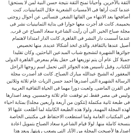
الثقة بالآخرين, وأحيانا تمنح الثقة نتيجة حسن النية لمن لا يستحق!
عندما كنت أراها فى الأمسيات الشعرية خلال الثمانينيات, كنت
أصافحها بعد الانتهاء من القائها الشعر, فتسألنى عن أحوال زوجتى
بحميمة, كانت قد أجرت معها حوارا فى بداية الثمانينيات نشر فى
مجلة صباح الخير. الى أن رأيت الشاعرة سعاد الصباح عن قرب,
عندما أسست دار النشر فى القاهرة, كانت الدار امتدادا لاهتمام
أصيل عندها بالثقافة, والذى اتخذ أشكالا عديدة, منها تخصيص
جوائزها الشهيرة لتشجيع شباب المبدعين الباحثين, وكان تقليدا
جميلا كل عام أن يتم توزيعها فى حفل يقام بمعرض القاهرة الدولى
للكتاب, وقبل تأسيس هذه الجوائز التى تحمل اسم زوجها الراحل
المغفور له الشيخ عبدالله مبارك الصباح, كانت قد أصدرت مجلة
الرسالة الشهيرة التى أصدرها أحمد حسن الزيات عام ثلاثة وثلاثين
فى القرن الماضى. ولعبت دورا مهما فى الحياة الثقافية العربية
وليس فى مصر فقط. ثم توقفت عام ثلاثة وخمسين, ويعد اصدارها
فى طبعة ثانية مكتملة (تتكون من أربعة وأربعين مجلدا) بمثابة احياء
لهذه المجلة المهمة, ولولا هذه الطبعة الكاملة لما أطلعت عليها الا
فى المكتبات العامة ولما استطعت الاحتفاظ فى مكتبتى الخاصة
بنسخة كاملة منها. لولا قيام الشاعرة سعاد الصباح بتمويل اعادة
اصدارها لأصبحت المجلة من الآثار التى يصعب رؤيتها, ويعد هذا