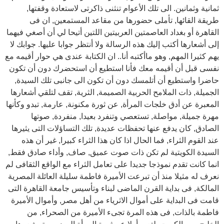
ثمانية وثمانين. الى تلك الأعوام تنثنى ذاكرتى لاستعادة وقفتها,
طريقة القائها, تأملى حضورها من مقاعد المستمعين, ان فى
القاهرة أو بغداد العاصمتين العربيتين اللتين أتيحا لي أن أصغي فيهما
إلى أشعارها أكتب إليك هذه الرسالة ولا أنتظر جوابا عليها. جوابك لا
يهم كثيرا المهم, وهو ماأكتبه أنا.. ان الكتابة عندى هي حوار أقيمه مع
نفسى قبل أن أقيمه معك فأنا استطيع أن استحضرك دون أن تكون
حاضرا واستطيع أن أتلمسك دون أن تكون الى جانبى تلك السيدة,
الجميلة, ذات الملامح الحربية الصميمة, الثرية, تقف لتلقي أشعارها
المعبرة عن أدق خلجات المرأة, عن ثورة مكنونة, عارمة, تبدو وكأنها
مهرة جميلة, مواصلة, تستعصي وتنفرد بعيدا, منفردة, صوتها
الصادق, كان يدفع عنها تحفظات عديدة, تلك التساؤلات التى يثيرها
عند القوم الثراء, فما الحال اذا كان هذا الثراء كبيرا, غير أن هذه
السيدة الكويتية لم تكن ذات صوت عميق, صاف, وأداء صادق فقط,
انما كانت تقدم نموذجا جديدا على تعامل الثراء مع الواقع الثقافى لم
نعرف له مثيلا منذ أن تبرعت الأميرة فاطمة سليلة العائلة المصرية
المالكة, فى بداية القرن الماضى لبناء وتأسيس جامعة القاهرة التى
قامت فى البداية على أموال الاثرياء من أهل مصر, وأموال الأميرة
فاطمة بالذات, فى هذه المرة تجىء الأميرة من الصحراء, من