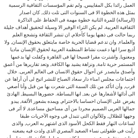
العمل رائدا بكل المقاييس, ولم تقم المؤسسات الثقافية الرسمية
بمثل هذه الخطوة الا فى السنوات التى تلت ذلك, كان اصدار
(الرسالة) للمرة الثانية خطوة مهمة فى الحفاظ على الذاكرة
الثقافية العربية. لم يكن الثراء الوفير الا وسيلة لتحقيق أهداف جليلة
ربما حالت فى ذهنها يوما كأحلام, ان تنشر الثقافة وتشجع العلم
والعلماء, وان تدعم قضايا الحرية خاصة مايتعلق بحقوق الإنسان, ولا
أذيع سرا انها دعمت نشاط المنظمة العربية لحقوق الإنسان ماديا
ومعنويا, واشترت مقرا فسيحا لها فى القاهرة وكفلت لها بدعمها
المستمر حرية تامة, ونزاهة يشيد بها الكافة, وتعد تقاريرها من أعمق
وأصدق مايصدر عن أحوال حقوق الانسان فى العالم العربى. خلال
اجتماعات مجلس امناء دار سعاد الصباح للنشر اتيح لى أن أراها عن
قرب, وأن اتأكد من تلك السمة التى شعرت بها من قبل وأنا أصغي
الى أدائها لأشعارها عن بعد, انها البساطة. حضورها البسيط, الهادئ
يفرض على الإنسان احساسا بالاحترام, ويمده بشعور الألفة, يبدو
جمالها العربى الصميم مجردا من أى مساحيق مساعدة, لا أثر فى
وجهها للظلال, وللألوان التى تتبدل فى وجوه الآخريات طبقا
لساعات النهار فقط الكحل الأسود الذى اشتهر به العرب, والذى
رأيت فى طفولتى نساء الصعيد المصري الذى ولدت فيه يضعنه