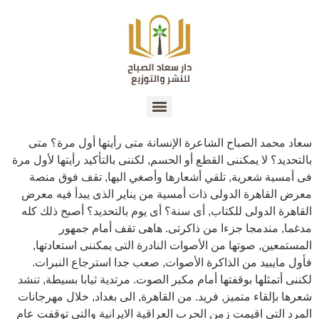
سعاد محمد الصباح الشاعرة الإنسانة متى رأيتها أول مرة؟ متى
بالتحديد؟ لا يمكننى القطع أو الحسم, لكننى بالتأكيد رأيتها لأول مرة
فى أمسية شعرية, تلقي أشعارها وأصغي اليها, تقف فوق منصة
معرض القاهرة الدولى ذات أمسية من يناير الذى يبدأ فيه معرض
القاهرة الدولى للكتاب, أى سنة؟ أى يوم بالتحديد؟ أصبح ذلك كله
مدغما, مندمجا جزءا من ذاكرتى. هاهى تقف أمام جمهور
المستمعين, صوتها من الأصوات النادرة التى يمكننى استعادتها,
فأول مايبيد من الذاكرة الأصوات, صعب جدا استرجاع النبرات.
لكننى أتمثلها بوقفتها أمام مكبر الصوت. مرتدية ثيابا بسيطة, تنشد
شعرها بإلقاء متميز, فريد. من القاهرة, الى بغداد, خلال مهرجانات
المرد التى اقيمت زمن الحرب العراقية الايرانية والتى توقفت عام