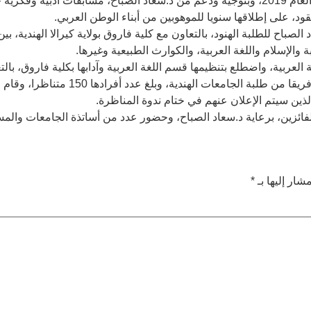
وكانت دار سعاد الصباح للنشر والتوزيع قد أطلقت منذ العام 2019، وبتوجيه ودعم من د.سعاد الص
لصباح للطلبة الهنود، بالتعاون مع كلية فاروق بولاية كيرالا الهندية، 
والإسلام واللغة العربية، والكوارث الطبيعية وغيرها.
عربية، واضطلع بتنظيمها قسم اللغة العربية وآدابها بكلية فاروق، بالتع
ئزين، برعاية د.سعاد الصباح، وحضور عدد من أساتذة الجامعات والمسؤ
شار إليها بـ
*