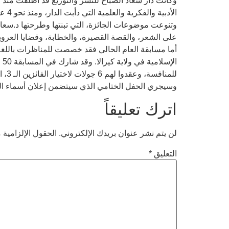
الأدبية والفكرية والعلمية التي دأبت الدار، ومنذ نحو 4 عقود، على إطلاقها سنويا للموهوبين من أبناء الوطن العربي.
وتنوعت موضوعات الجائزة، التي تبنتها وطرحتها د.سعاد ا
على الشعر، والقصة القصيرة، والخطابة، وقضايا العروبة 
أما مسابقة العام الحالي فقد خصصت للمناظرات باللغة ال
للمنافسة، وعقدوا لهم 6 جولات لاختيار الفائزين الـ 3، الذين سيتم الإعلان عنهم في ختام ندوة المناظرة.
وسيجري الحفل الختامي الذي سيتضمن إعلان أسماء الفا
اترك تعليقاً
لن يتم نشر عنوان بريدك الإلكتروني.
الحقول الإلزامية م
التعليق
*