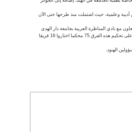
باح، مسابقات أدبية وفكرية خاصة بطلبة الجامعة في الهند، إضافة إلى الجوائز
بين أدبية وعلمية، حيث اشتملت منذ طرحها حتى الآن
اون مع نادي المناظرة العربية بجامعة دار الهدى
الإسلامية في ولاية كيرالا. وقد شارك في المسابقة 50 فريقا من طلبة الجامعات الهندية، وبلغ عدد أفرادها 150 متناظرا، وقام على تحكيم هذه الفرق 75 محكما اختاروا 16 فريقا
ولين الهنود.